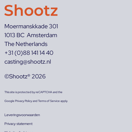
Moermanskkade 301
1013 BC Amsterdam
The Netherlands
+31 (0)88 141 14 40
casting@shootz.nl
©Shootz® 2026
This site is protected by reCAPTCHA and the
Google
Privacy Policy
and
Terms of Service
apply.
Leveringsvoorwaarden
Privacy statement