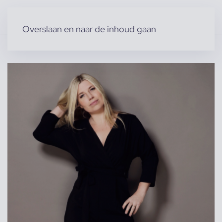
Overslaan en naar de inhoud gaan
Home
»
Producten
»
Modellen
»
Chantal S