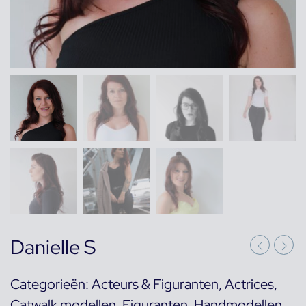
Danielle S
Categorieën:
Acteurs & Figuranten
,
Actrices
,
Catwalk modellen
,
Figuranten
,
Handmodellen
,