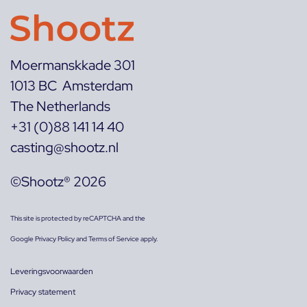
Moermanskkade 301
1013 BC Amsterdam
The Netherlands
+31 (0)88 141 14 40
casting@shootz.nl
©Shootz® 2026
This site is protected by reCAPTCHA and the
Google
Privacy Policy
and
Terms of Service
apply.
Leveringsvoorwaarden
Privacy statement