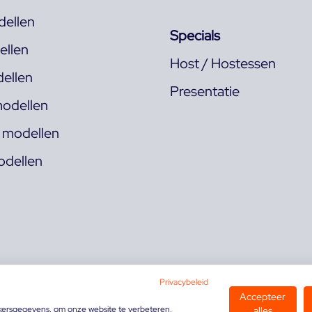
ellen
Specials
llen
Host / Hostessen
ellen
Presentatie
odellen
s modellen
odellen
Privacybeleid
Accepteer
kersgegevens, om onze website te verbeteren,
alles