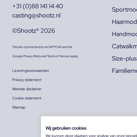
+31 (0)88 141 14 40
Sportmod
casting@shootz.nl
Haarmode
©Shootz® 2026
Handmod
Catwalkm
This site is protected by reCAPTCHA and the
Google
Privacy Policy
and
Terms of Service
apply.
Size-plu
Familiem
Leveringsvoorwaarden
Privacy statement
Website disclaimer
Cookie statement
Sitemap
Wij gebruiken cookies
We kunnen deze plaatsen voor analyse van onze bezoe