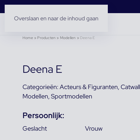
Overslaan en naar de inhoud gaan
Home
»
Producten
»
Modellen
»
Deena E
Deena E
Categorieën:
Acteurs & Figuranten
,
Catwal
Modellen
,
Sportmodellen
Persoonlijk:
Geslacht
Vrouw