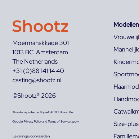
Modellen
Vrouweli
Moermanskkade 301
Mannelij
1013 BC Amsterdam
The Netherlands
Kindermo
+31 (0)88 141 14 40
Sportmod
casting@shootz.nl
Haarmode
©Shootz® 2026
Handmod
Catwalkm
This site is protected by reCAPTCHA and the
Google
Privacy Policy
and
Terms of Service
apply.
Size-plu
Familiem
Leveringsvoorwaarden