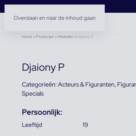
Overslaan en naar de inhoud gaan
Home
»
Producten
»
Modellen
»
Djaiony P
Djaiony P
Categorieën:
Acteurs & Figuranten
,
Figura
Specials
Persoonlijk:
Leeftijd
19