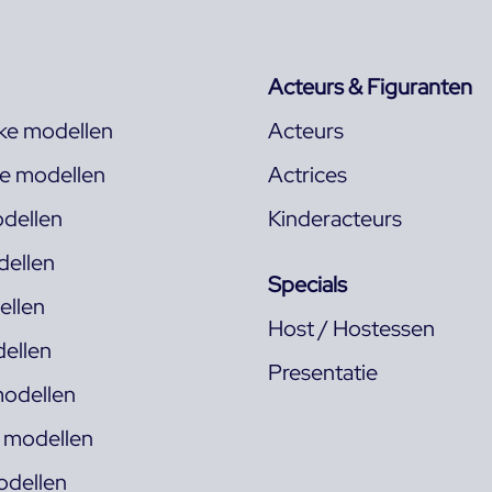
Acteurs & Figuranten
jke modellen
Acteurs
ke modellen
Actrices
dellen
Kinderacteurs
ellen
Specials
llen
Host / Hostessen
ellen
Presentatie
odellen
s modellen
odellen