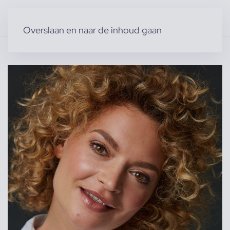
Overslaan en naar de inhoud gaan
Home
»
Producten
»
Modellen
»
Eline H