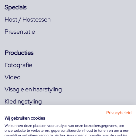
Specials
Host / Hostessen
Presentatie
Producties
Fotografie
Video
Visagie en haarstyling
Kledingstyling
Locaties
Privacybeleid
Wij gebruiken cookies
We kunnen deze plaatsen voor analyse van onze bezoekersgegevens, om
onze website te verbeteren, gepersonaliseerde inhoud te tonen en om u een
Volg ons op:
geweldige website-ervaring te bieden. Voor meer informatie over de cookies