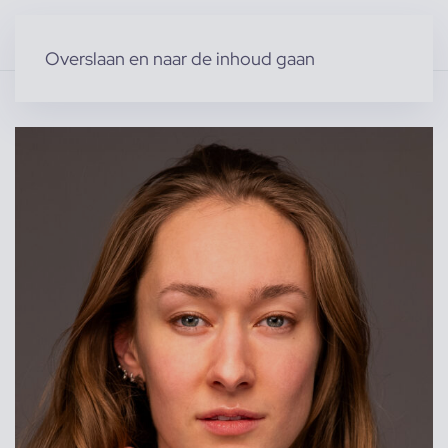
Overslaan en naar de inhoud gaan
Home
»
Producten
»
Modellen
»
Eline S