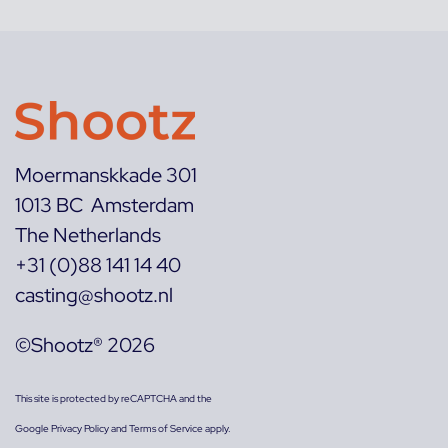
Moermanskkade 301
1013 BC Amsterdam
The Netherlands
+31 (0)88 141 14 40
casting@shootz.nl
©Shootz® 2026
This site is protected by reCAPTCHA and the
Google
Privacy Policy
and
Terms of Service
apply.