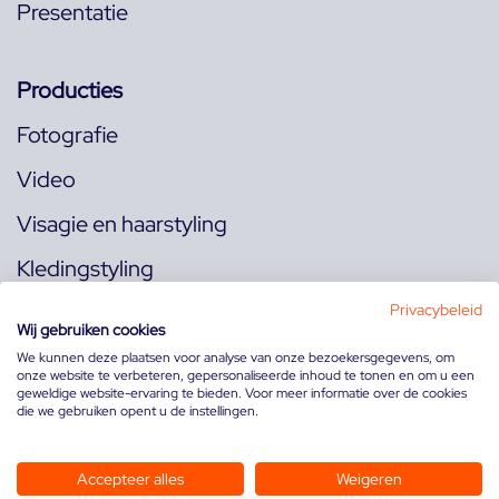
Presentatie
Producties
Fotografie
Video
Visagie en haarstyling
Kledingstyling
Locaties
Privacybeleid
Wij gebruiken cookies
We kunnen deze plaatsen voor analyse van onze bezoekersgegevens, om
onze website te verbeteren, gepersonaliseerde inhoud te tonen en om u een
Volg ons op:
geweldige website-ervaring te bieden. Voor meer informatie over de cookies
die we gebruiken opent u de instellingen.
Accepteer alles
Weigeren