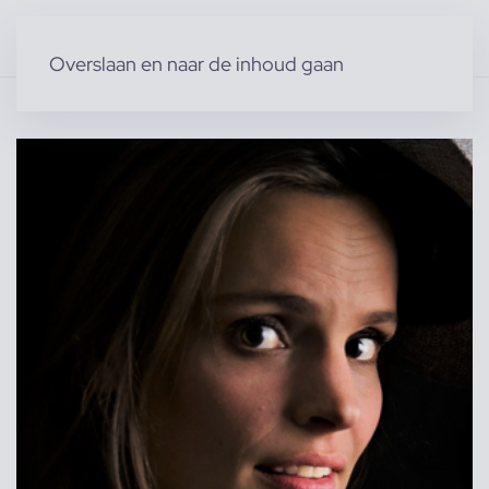
Overslaan en naar de inhoud gaan
Home
»
Producten
»
Modellen
»
Emelien R