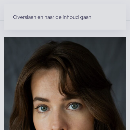
Overslaan en naar de inhoud gaan
Home
»
Producten
»
Modellen
»
Emilija J