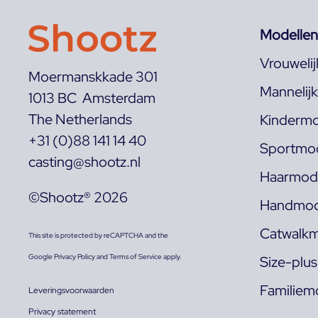
Modellen
Vrouweli
Moermanskkade 301
Mannelij
1013 BC Amsterdam
The Netherlands
Kindermo
+31 (0)88 141 14 40
Sportmod
casting@shootz.nl
Haarmode
©Shootz® 2026
Handmod
Catwalkm
This site is protected by reCAPTCHA and the
Google
Privacy Policy
and
Terms of Service
apply.
Size-plu
Familiem
Leveringsvoorwaarden
Privacy statement