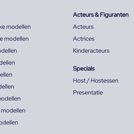
Acteurs & Figuranten
jke modellen
Acteurs
ke modellen
Actrices
dellen
Kinderacteurs
ellen
Specials
llen
Host / Hostessen
ellen
Presentatie
odellen
s modellen
odellen