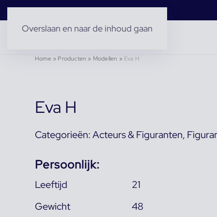
Overslaan en naar de inhoud gaan
Home
»
Producten
»
Modellen
»
Eva H
Eva H
Categorieën:
Acteurs & Figuranten
,
Figura
Persoonlijk:
Leeftijd
21
Gewicht
48