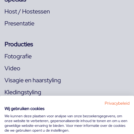
Host / Hostessen
Presentatie
Producties
Fotografie
Video
Visagie en haarstyling
Kledingstyling
Locaties
Privacybeleid
Wij gebruiken cookies
We kunnen deze plaatsen voor analyse van onze bezoekersgegevens, om
onze website te verbeteren, gepersonaliseerde inhoud te tonen en om u een
Volg ons op:
geweldige website-ervaring te bieden. Voor meer informatie over de cookies
die we gebruiken opent u de instellingen.