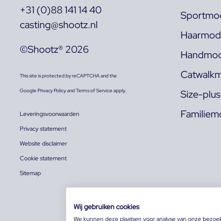
+31 (0)88 141 14 40
Sportmod
casting@shootz.nl
Haarmode
©Shootz® 2026
Handmod
Catwalkm
This site is protected by reCAPTCHA and the
Google
Privacy Policy
and
Terms of Service
apply.
Size-plu
Familiem
Leveringsvoorwaarden
Privacy statement
Website disclaimer
Cookie statement
Sitemap
Wij gebruiken cookies
We kunnen deze plaatsen voor analyse van onze bezoe