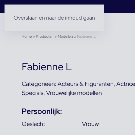
Overslaan en naar de inhoud gaan
Home
»
Producten
»
Modellen
»
Fabienne L
Fabienne L
Categorieën:
Acteurs & Figuranten
,
Actric
Specials
,
Vrouwelijke modellen
Persoonlijk:
Geslacht
Vrouw