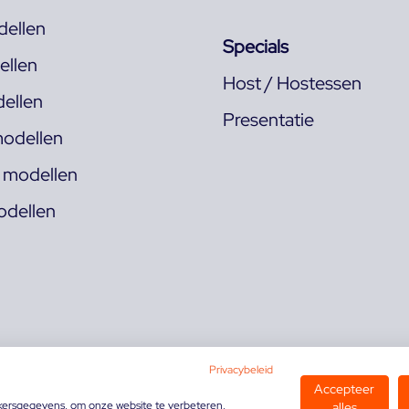
ellen
Specials
llen
Host / Hostessen
ellen
Presentatie
odellen
s modellen
odellen
Privacybeleid
Accepteer
kersgegevens, om onze website te verbeteren,
alles