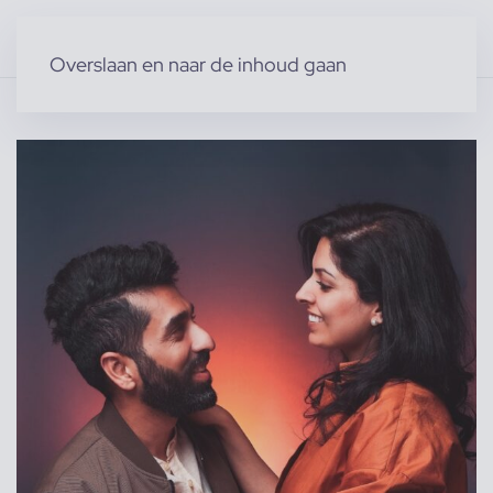
Overslaan en naar de inhoud gaan
Home
»
Producten
»
Modellen
»
Familie modellen
»
Familie van Hasiba