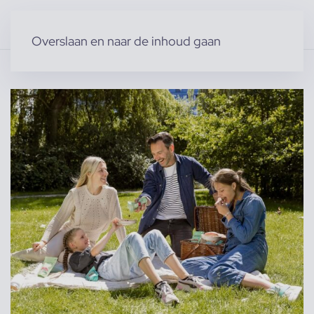
Overslaan en naar de inhoud gaan
Home
»
Producten
»
Modellen
»
Familie modellen
»
Familie van Chantal S