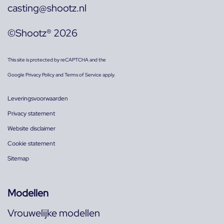
casting@shootz.nl
©Shootz® 2026
This site is protected by reCAPTCHA and the
Google
Privacy Policy
and
Terms of Service
apply.
Leveringsvoorwaarden
Privacy statement
Website disclaimer
Cookie statement
Sitemap
Modellen
Vrouwelijke modellen