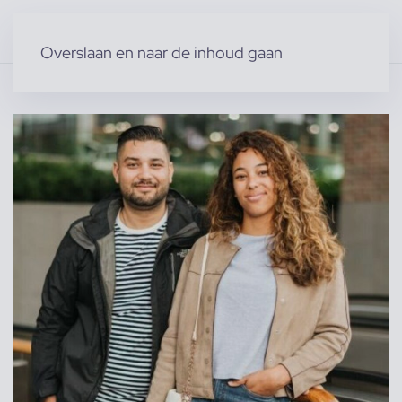
Overslaan en naar de inhoud gaan
Home
»
Producten
»
Modellen
»
Familie van Charlene H