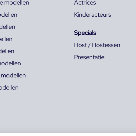
ke modellen
Actrices
dellen
Kinderacteurs
ellen
Specials
llen
Host / Hostessen
ellen
Presentatie
odellen
s modellen
odellen