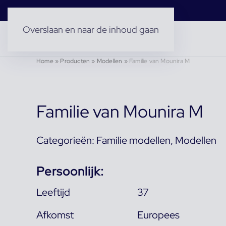
Overslaan en naar de inhoud gaan
Home
»
Producten
»
Modellen
»
Familie van Mounira M
Familie van Mounira M
Categorieën:
Familie modellen
,
Modellen
Persoonlijk:
Leeftijd
37
Afkomst
Europees