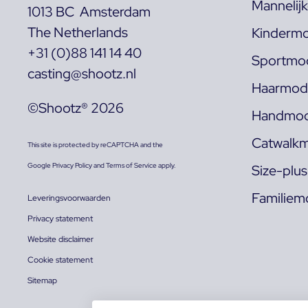
Mannelij
1013 BC Amsterdam
The Netherlands
Kindermo
+31 (0)88 141 14 40
Sportmod
casting@shootz.nl
Haarmode
©Shootz® 2026
Handmod
Catwalkm
This site is protected by reCAPTCHA and the
Google
Privacy Policy
and
Terms of Service
apply.
Size-plu
Familiem
Leveringsvoorwaarden
Privacy statement
Website disclaimer
Cookie statement
Sitemap