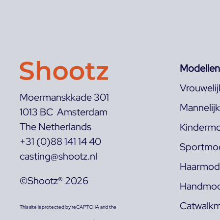
Modellen
Vrouweli
Moermanskkade 301
Mannelij
1013 BC Amsterdam
The Netherlands
Kindermo
+31 (0)88 141 14 40
Sportmod
casting@shootz.nl
Haarmode
©Shootz® 2026
Handmod
Catwalkm
This site is protected by reCAPTCHA and the