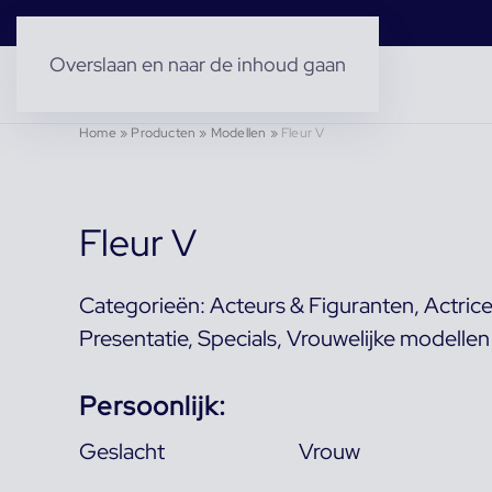
Overslaan en naar de inhoud gaan
Home
»
Producten
»
Modellen
»
Fleur V
Fleur V
Categorieën:
Acteurs & Figuranten
,
Actric
Presentatie
,
Specials
,
Vrouwelijke modellen
Persoonlijk:
Geslacht
Vrouw