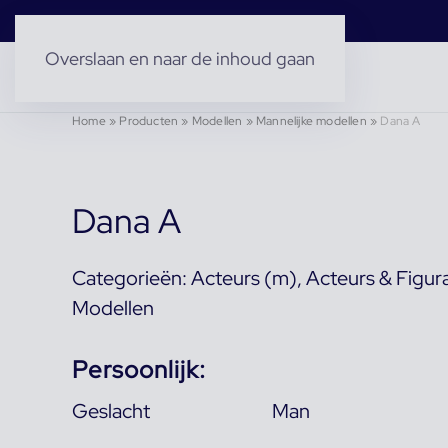
Overslaan en naar de inhoud gaan
Home
»
Producten
»
Modellen
»
Mannelijke modellen
»
Dana A
Dana A
Categorieën:
Acteurs (m)
,
Acteurs & Figur
Modellen
Persoonlijk:
Geslacht
Man