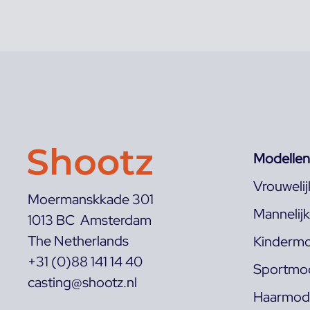
Modellen
Vrouweli
Moermanskkade 301
Mannelij
1013 BC Amsterdam
The Netherlands
Kindermo
+31 (0)88 141 14 40
Sportmod
casting@shootz.nl
Haarmode