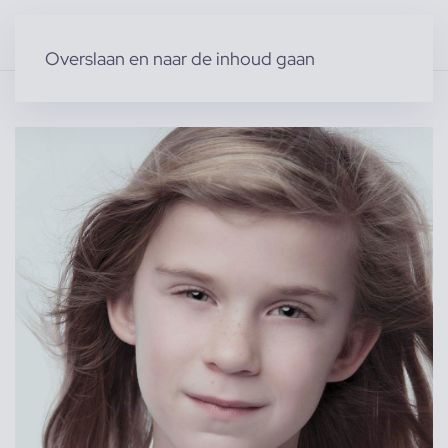
Overslaan en naar de inhoud gaan
Home
»
Producten
»
Modellen
»
Kindermodellen
»
Julie G