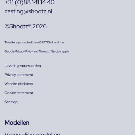
+31 (0)88 141 14 40
casting@shootz.nl
©Shootz® 2026
This site is protected by reCAPTCHA and the
Google
Privacy Policy
and
Terms of Service
apply.
Leveringsvoorwaarden
Privacy statement
Website disclaimer
Cookie statement
Sitemap
Modellen
Vrouwelijke modellen