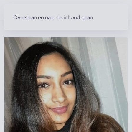
Overslaan en naar de inhoud gaan
Home
»
Producten
»
Modellen
»
Vrouwelijke modellen
»
sheranie b