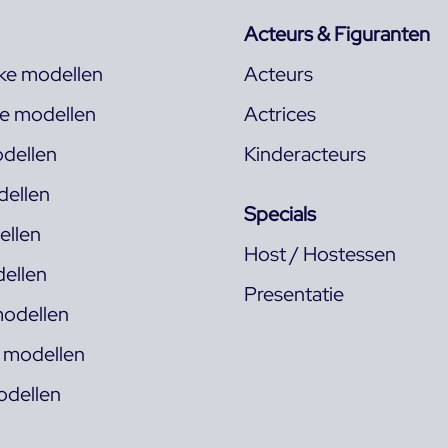
Acteurs & Figuranten
jke modellen
Acteurs
ke modellen
Actrices
dellen
Kinderacteurs
ellen
Specials
llen
Host / Hostessen
ellen
Presentatie
odellen
s modellen
odellen