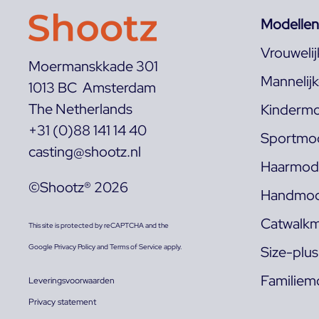
Modellen
Vrouweli
Moermanskkade 301
Mannelij
1013 BC Amsterdam
The Netherlands
Kindermo
+31 (0)88 141 14 40
Sportmod
casting@shootz.nl
Haarmode
©Shootz® 2026
Handmod
Catwalkm
This site is protected by reCAPTCHA and the
Google
Privacy Policy
and
Terms of Service
apply.
Size-plu
Familiem
Leveringsvoorwaarden
Privacy statement