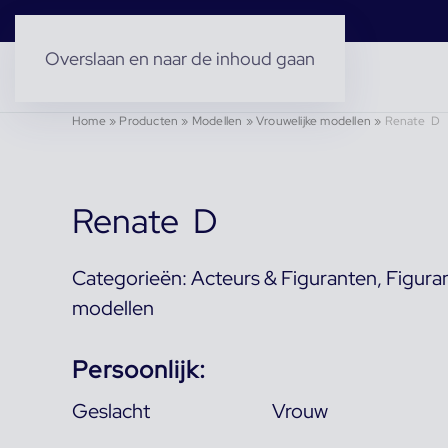
Overslaan en naar de inhoud gaan
Home
»
Producten
»
Modellen
»
Vrouwelijke modellen
»
Renate D
Renate D
Categorieën:
Acteurs & Figuranten
,
Figura
modellen
Persoonlijk:
Geslacht
Vrouw