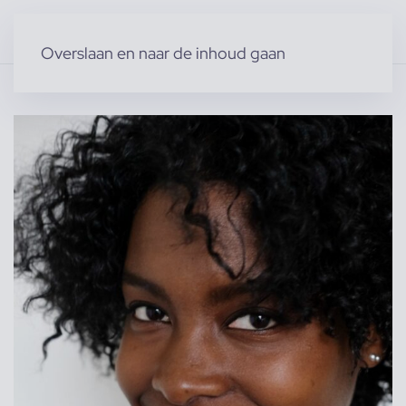
Overslaan en naar de inhoud gaan
Home
»
Producten
»
Modellen
»
Handmodellen
»
Vanity H