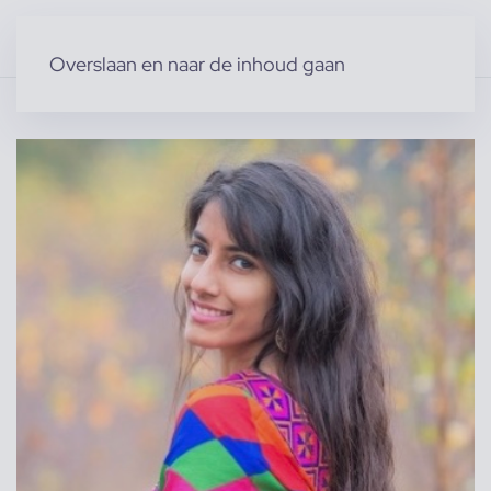
Overslaan en naar de inhoud gaan
Home
»
Producten
»
Modellen
»
Harpreet K