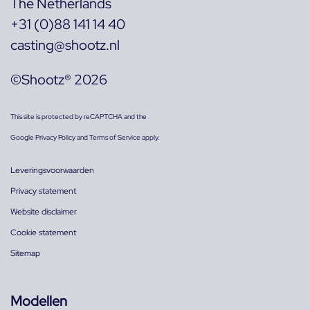
The Netherlands
+31 (0)88 141 14 40
casting@shootz.nl
©Shootz® 2026
This site is protected by reCAPTCHA and the
Google
Privacy Policy
and
Terms of Service
apply.
Leveringsvoorwaarden
Privacy statement
Website disclaimer
Cookie statement
Sitemap
Modellen