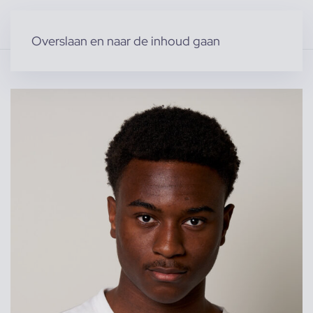
Overslaan en naar de inhoud gaan
Home
»
Producten
»
Modellen
»
Inza B