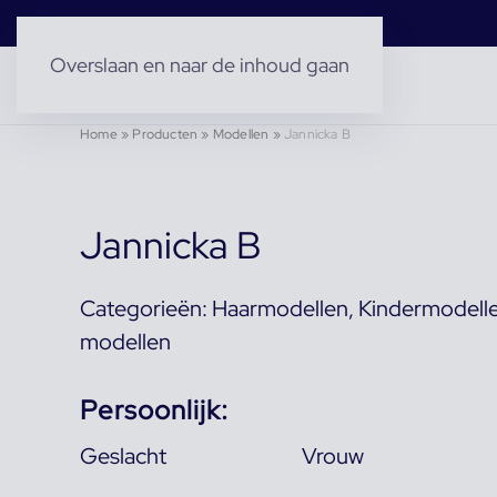
Overslaan en naar de inhoud gaan
Home
»
Producten
»
Modellen
»
Jannicka B
Jannicka B
Categorieën:
Haarmodellen
,
Kindermodell
modellen
Persoonlijk:
Geslacht
Vrouw