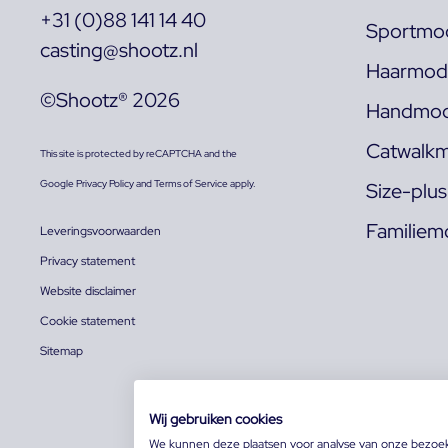
+31 (0)88 141 14 40
Sportmod
casting@shootz.nl
Haarmode
©Shootz® 2026
Handmod
Catwalkm
This site is protected by reCAPTCHA and the
Google
Privacy Policy
and
Terms of Service
apply.
Size-plu
Familiem
Leveringsvoorwaarden
Privacy statement
Website disclaimer
Cookie statement
Sitemap
Wij gebruiken cookies
We kunnen deze plaatsen voor analyse van onze bezoe