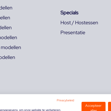
ellen
Specials
llen
Host / Hostessen
ellen
Presentatie
odellen
s modellen
odellen
Privacybeleid
Accepteer
kersgegevens, om onze website te verbeteren,
alles