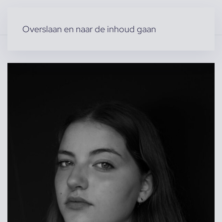
Overslaan en naar de inhoud gaan
Home
»
Producten
»
Modellen
»
Jasmijn G