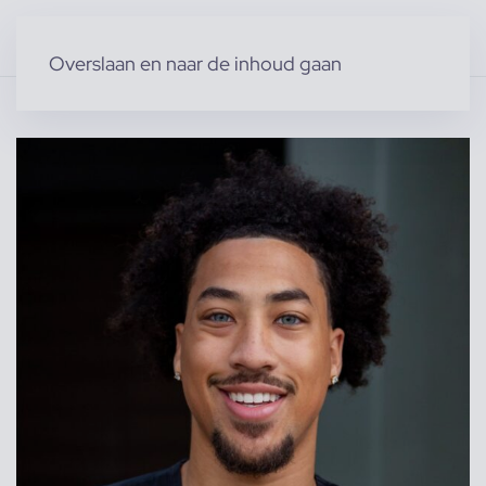
Overslaan en naar de inhoud gaan
Home
»
Producten
»
Modellen
»
Jayden C