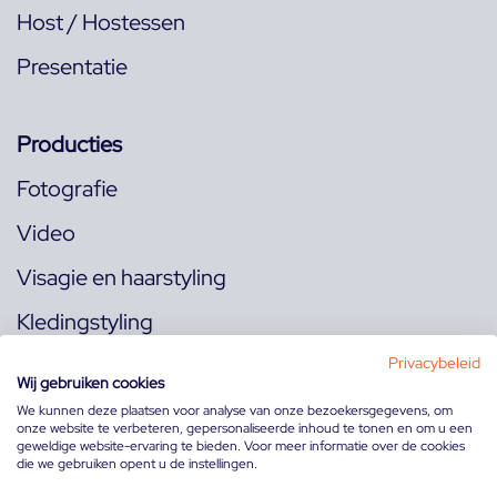
Host / Hostessen
Presentatie
Producties
Fotografie
Video
Visagie en haarstyling
Kledingstyling
Locaties
Privacybeleid
Wij gebruiken cookies
We kunnen deze plaatsen voor analyse van onze bezoekersgegevens, om
onze website te verbeteren, gepersonaliseerde inhoud te tonen en om u een
Volg ons op:
geweldige website-ervaring te bieden. Voor meer informatie over de cookies
die we gebruiken opent u de instellingen.