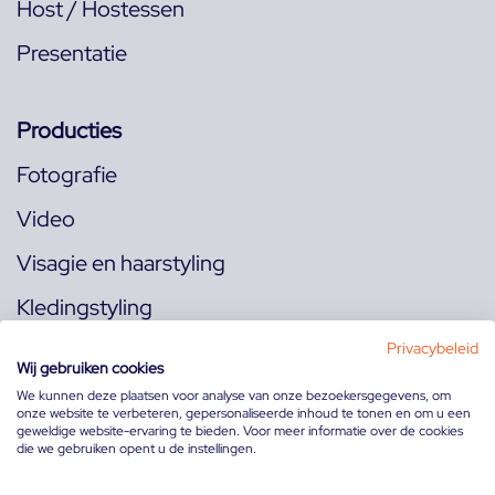
Host / Hostessen
Presentatie
Producties
Fotografie
Video
Visagie en haarstyling
Kledingstyling
Locaties
Privacybeleid
Wij gebruiken cookies
We kunnen deze plaatsen voor analyse van onze bezoekersgegevens, om
onze website te verbeteren, gepersonaliseerde inhoud te tonen en om u een
Volg ons op:
geweldige website-ervaring te bieden. Voor meer informatie over de cookies
die we gebruiken opent u de instellingen.