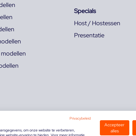
ellen
Specials
llen
Host / Hostessen
ellen
Presentatie
odellen
s modellen
odellen
Privacybeleid
Accepteer
kersgegevens, om onze website te verbeteren,
alles
ge website-ervaring te bieden. Voor meer informatie