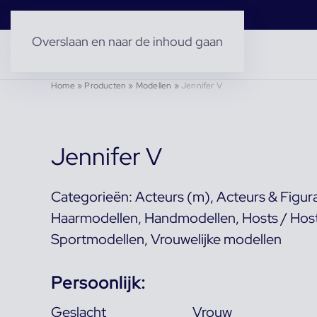
Overslaan en naar de inhoud gaan
Home
»
Producten
»
Modellen
»
Jennifer V
Jennifer V
Categorieën:
Acteurs (m)
,
Acteurs & Figur
Haarmodellen
,
Handmodellen
,
Hosts / Hos
Sportmodellen
,
Vrouwelijke modellen
Persoonlijk:
Geslacht
Vrouw