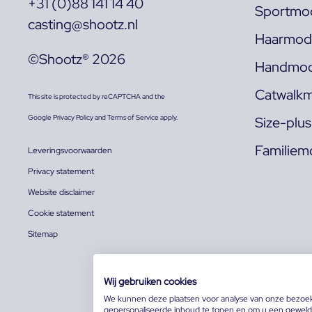
+31 (0)88 141 14 40
Sportmod
casting@shootz.nl
Haarmode
©Shootz® 2026
Handmod
Catwalkm
This site is protected by reCAPTCHA and the
Google
Privacy Policy
and
Terms of Service
apply.
Size-plu
Familiem
Leveringsvoorwaarden
Privacy statement
Website disclaimer
Cookie statement
Sitemap
Wij gebruiken cookies
We kunnen deze plaatsen voor analyse van onze bezoe
gepersonaliseerde inhoud te tonen en om u een geweldi