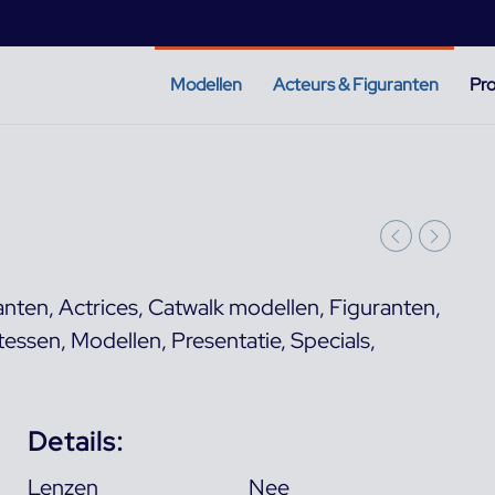
Modellen
Acteurs & Figuranten
Pro
anten
,
Actrices
,
Catwalk modellen
,
Figuranten
,
tessen
,
Modellen
,
Presentatie
,
Specials
,
Details:
Lenzen
Nee