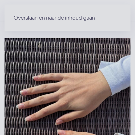
Overslaan en naar de inhoud gaan
Home
»
Producten
»
Modellen
»
Jolijn K