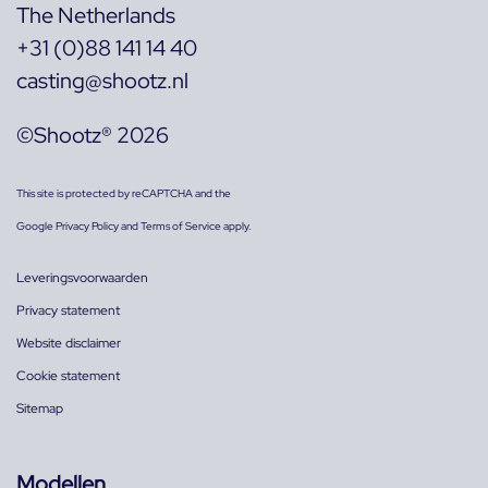
The Netherlands
+31 (0)88 141 14 40
casting@shootz.nl
©Shootz® 2026
This site is protected by reCAPTCHA and the
Google
Privacy Policy
and
Terms of Service
apply.
Leveringsvoorwaarden
Privacy statement
Website disclaimer
Cookie statement
Sitemap
Modellen