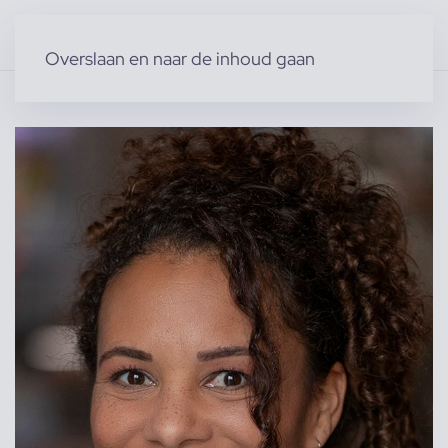
Overslaan en naar de inhoud gaan
Home
»
Producten
»
Modellen
»
Judith W