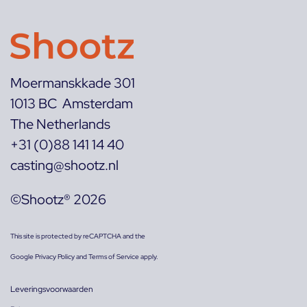
Moermanskkade 301
1013 BC Amsterdam
The Netherlands
+31 (0)88 141 14 40
casting@shootz.nl
©Shootz® 2026
This site is protected by reCAPTCHA and the
Google
Privacy Policy
and
Terms of Service
apply.
Leveringsvoorwaarden