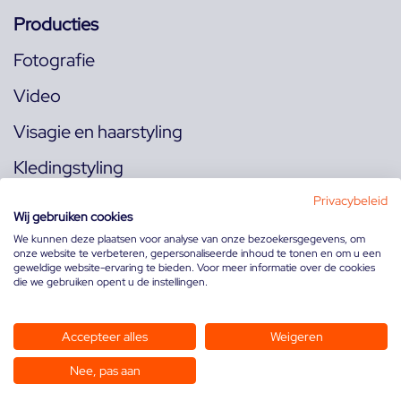
Producties
Fotografie
Video
Visagie en haarstyling
Kledingstyling
Locaties
Privacybeleid
Wij gebruiken cookies
We kunnen deze plaatsen voor analyse van onze bezoekersgegevens, om
onze website te verbeteren, gepersonaliseerde inhoud te tonen en om u een
Volg ons op:
geweldige website-ervaring te bieden. Voor meer informatie over de cookies
die we gebruiken opent u de instellingen.
Accepteer alles
Weigeren
Nee, pas aan