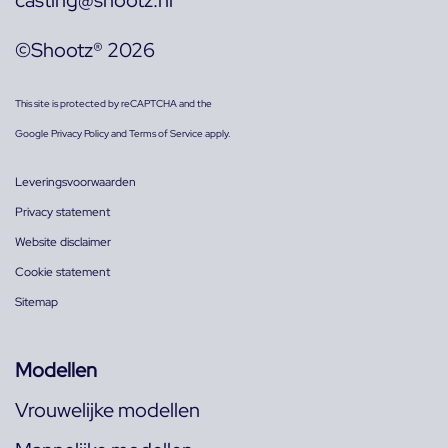
casting@shootz.nl
©Shootz® 2026
This site is protected by reCAPTCHA and the
Google
Privacy Policy
and
Terms of Service
apply.
Leveringsvoorwaarden
Privacy statement
Website disclaimer
Cookie statement
Sitemap
Modellen
Vrouwelijke modellen