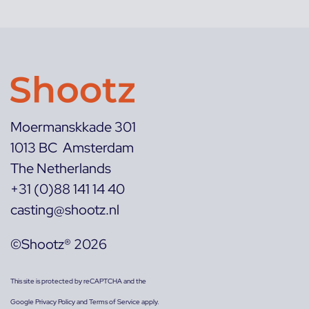
Moermanskkade 301
1013 BC Amsterdam
The Netherlands
+31 (0)88 141 14 40
casting@shootz.nl
©Shootz® 2026
This site is protected by reCAPTCHA and the
Google
Privacy Policy
and
Terms of Service
apply.