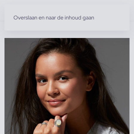
Overslaan en naar de inhoud gaan
Home
»
Producten
»
Modellen
»
Juliette K