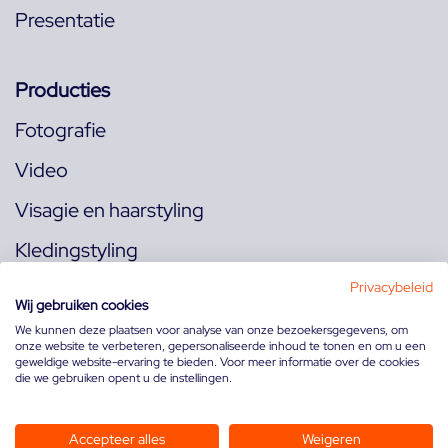
Presentatie
Producties
Fotografie
Video
Visagie en haarstyling
Kledingstyling
Locaties
Privacybeleid
Wij gebruiken cookies
We kunnen deze plaatsen voor analyse van onze bezoekersgegevens, om
onze website te verbeteren, gepersonaliseerde inhoud te tonen en om u een
Volg ons op:
geweldige website-ervaring te bieden. Voor meer informatie over de cookies
die we gebruiken opent u de instellingen.
Accepteer alles
Weigeren