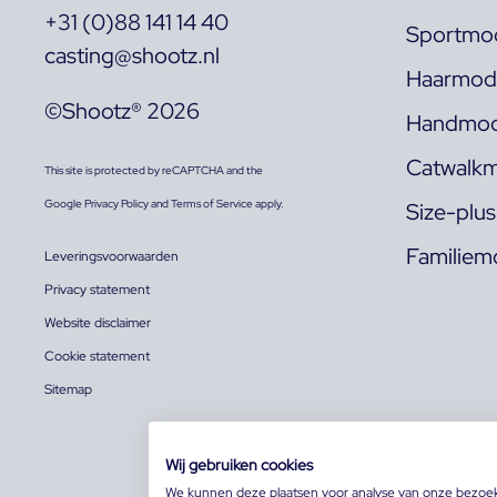
+31 (0)88 141 14 40
Sportmod
casting@shootz.nl
Haarmode
©Shootz® 2026
Handmod
Catwalkm
This site is protected by reCAPTCHA and the
Google
Privacy Policy
and
Terms of Service
apply.
Size-plu
Familiem
Leveringsvoorwaarden
Privacy statement
Website disclaimer
Cookie statement
Sitemap
Wij gebruiken cookies
We kunnen deze plaatsen voor analyse van onze bezoe