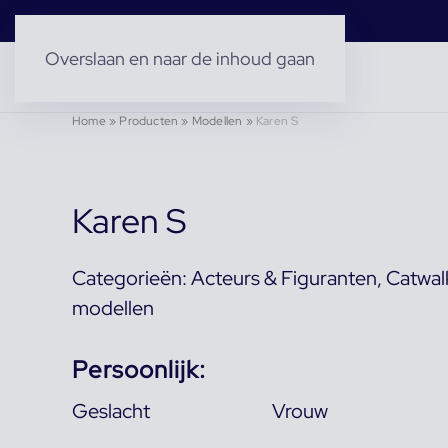
Overslaan en naar de inhoud gaan
Home
»
Producten
»
Modellen
»
Karen S
Karen S
Categorieën:
Acteurs & Figuranten
,
Catwal
modellen
Persoonlijk:
Geslacht
Vrouw