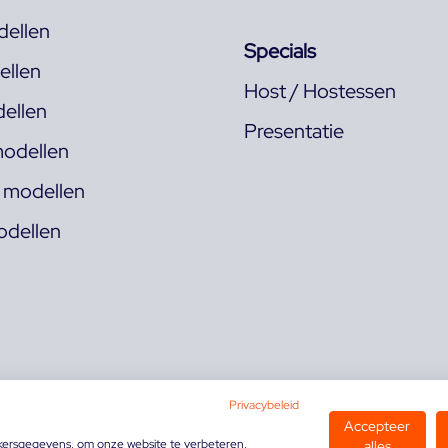
ellen
Specials
llen
Host / Hostessen
ellen
Presentatie
odellen
s modellen
odellen
Privacybeleid
Accepteer
kersgegevens, om onze website te verbeteren,
alles