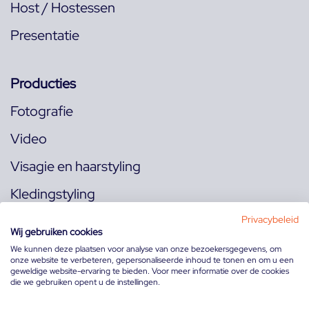
Host / Hostessen
Presentatie
Producties
Fotografie
Video
Visagie en haarstyling
Kledingstyling
Locaties
Privacybeleid
Wij gebruiken cookies
We kunnen deze plaatsen voor analyse van onze bezoekersgegevens, om
onze website te verbeteren, gepersonaliseerde inhoud te tonen en om u een
Volg ons op:
geweldige website-ervaring te bieden. Voor meer informatie over de cookies
die we gebruiken opent u de instellingen.