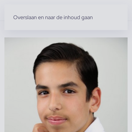
Overslaan en naar de inhoud gaan
Home
»
Producten
»
Modellen
»
Kindermodellen
»
ersan a