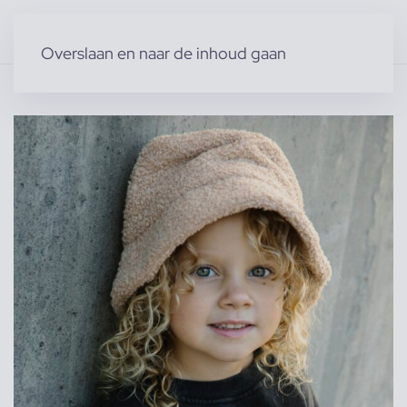
Overslaan en naar de inhoud gaan
Home
»
Producten
»
Modellen
»
Kindermodellen
»
Jazz-mae V