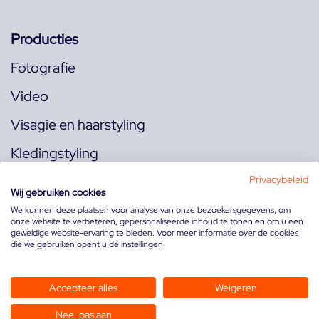
Producties
Fotografie
Video
Visagie en haarstyling
Kledingstyling
Locaties
Privacybeleid
Wij gebruiken cookies
We kunnen deze plaatsen voor analyse van onze bezoekersgegevens, om
onze website te verbeteren, gepersonaliseerde inhoud te tonen en om u een
Volg ons op:
geweldige website-ervaring te bieden. Voor meer informatie over de cookies
die we gebruiken opent u de instellingen.
Accepteer alles
Weigeren
Nee, pas aan