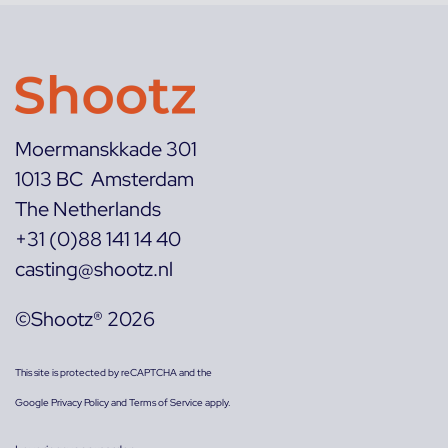
Moermanskkade 301
1013 BC Amsterdam
The Netherlands
+31 (0)88 141 14 40
casting@shootz.nl
©Shootz® 2026
This site is protected by reCAPTCHA and the
Google
Privacy Policy
and
Terms of Service
apply.