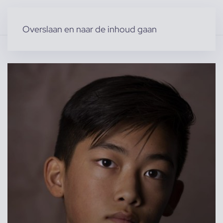
Overslaan en naar de inhoud gaan
Home
»
Producten
»
Modellen
»
Kindermodellen
»
Senn R