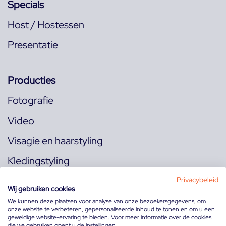
Specials
Host / Hostessen
Presentatie
Producties
Fotografie
Video
Visagie en haarstyling
Kledingstyling
Locaties
Privacybeleid
Wij gebruiken cookies
We kunnen deze plaatsen voor analyse van onze bezoekersgegevens, om
onze website te verbeteren, gepersonaliseerde inhoud te tonen en om u een
Volg ons op:
geweldige website-ervaring te bieden. Voor meer informatie over de cookies
die we gebruiken opent u de instellingen.