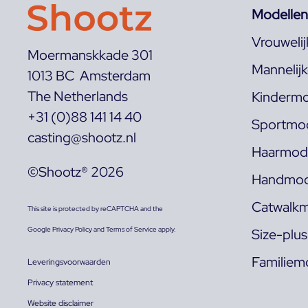
Modellen
Vrouweli
Moermanskkade 301
Mannelij
1013 BC Amsterdam
The Netherlands
Kindermo
+31 (0)88 141 14 40
Sportmod
casting@shootz.nl
Haarmode
©Shootz® 2026
Handmod
Catwalkm
This site is protected by reCAPTCHA and the
Google
Privacy Policy
and
Terms of Service
apply.
Size-plu
Familiem
Leveringsvoorwaarden
Privacy statement
Website disclaimer