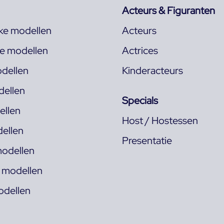
Acteurs & Figuranten
jke modellen
Acteurs
ke modellen
Actrices
dellen
Kinderacteurs
ellen
Specials
llen
Host / Hostessen
ellen
Presentatie
odellen
s modellen
odellen