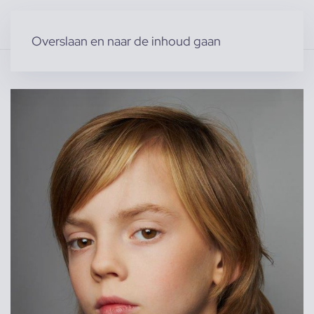
Overslaan en naar de inhoud gaan
Home
»
Producten
»
Modellen
»
Lex K