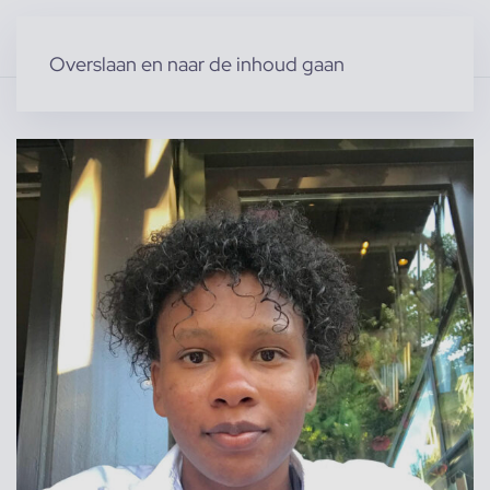
Overslaan en naar de inhoud gaan
Home
»
Producten
»
Modellen
»
lina V