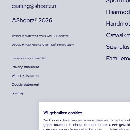
Sportmod
casting@shootz.nl
Haarmode
©Shootz® 2026
Handmod
Catwalkm
This site is protected by reCAPTCHA and the
Google
Privacy Policy
and
Terms of Service
apply.
Size-plu
Familiem
Leveringsvoorwaarden
Privacy statement
Website disclaimer
Cookie statement
Sitemap
Wij gebruiken cookies
We kunnen deze plaatsen voor analyse van onze bezoe
gepersonaliseerde inhoud te tonen en om u een geweldi
over de cookies die we gebruiken opent u de instellinge