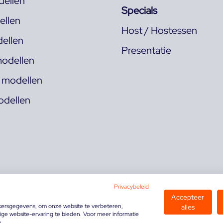
ellen
Specials
llen
Host / Hostessen
ellen
Presentatie
odellen
s modellen
odellen
Privacybeleid
Accepteer
kersgegevens, om onze website te verbeteren,
alles
ge website-ervaring te bieden. Voor meer informatie
n.