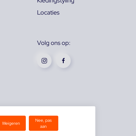
Kledingstyling
Locaties
Volg ons op:
Nee, pas
Weigeren
aan