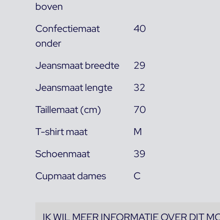
boven
Confectiemaat
40
onder
Jeansmaat breedte
29
Jeansmaat lengte
32
Taillemaat (cm)
70
T-shirt maat
M
Schoenmaat
39
Cupmaat dames
C
IK WIL MEER INFORMATIE OVER DIT M