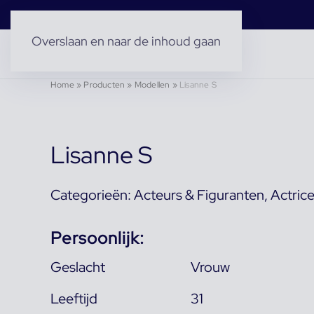
Overslaan en naar de inhoud gaan
Home
»
Producten
»
Modellen
»
Lisanne S
Lisanne S
Categorieën:
Acteurs & Figuranten
,
Actric
Persoonlijk:
Geslacht
Vrouw
Leeftijd
31