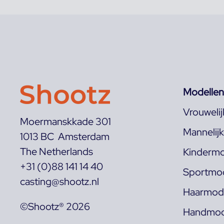
Modellen
Vrouweli
Moermanskkade 301
Mannelij
1013 BC Amsterdam
The Netherlands
Kindermo
+31 (0)88 141 14 40
Sportmod
casting@shootz.nl
Haarmode
©Shootz® 2026
Handmod