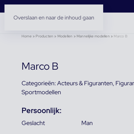
Overslaan en naar de inhoud gaan
Home
»
Producten
»
Modellen
»
Mannelijke modellen
»
Marco B
Marco B
Categorieën:
Acteurs & Figuranten
,
Figura
Sportmodellen
Persoonlijk:
Geslacht
Man