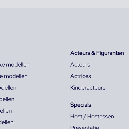
Acteurs & Figuranten
jke modellen
Acteurs
ke modellen
Actrices
dellen
Kinderacteurs
ellen
Specials
llen
Host / Hostessen
ellen
Presentatie