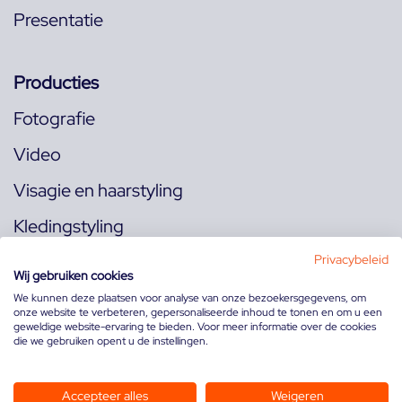
Presentatie
Producties
Fotografie
Video
Visagie en haarstyling
Kledingstyling
Locaties
Privacybeleid
Wij gebruiken cookies
We kunnen deze plaatsen voor analyse van onze bezoekersgegevens, om
onze website te verbeteren, gepersonaliseerde inhoud te tonen en om u een
Volg ons op:
geweldige website-ervaring te bieden. Voor meer informatie over de cookies
die we gebruiken opent u de instellingen.
Accepteer alles
Weigeren