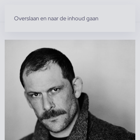
Overslaan en naar de inhoud gaan
Home
»
Producten
»
Modellen
»
marcel r