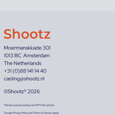
Moermanskkade 301
1013 BC Amsterdam
The Netherlands
+31 (0)88 141 14 40
casting@shootz.nl
©Shootz® 2026
This site is protected by reCAPTCHA and the
Google
Privacy Policy
and
Terms of Service
apply.