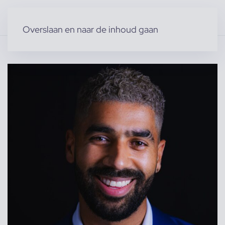
Overslaan en naar de inhoud gaan
Home
»
Producten
»
Modellen
»
Marcelo D