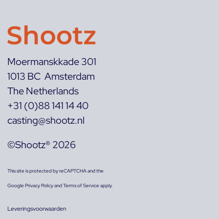
Moermanskkade 301
1013 BC Amsterdam
The Netherlands
+31 (0)88 141 14 40
casting@shootz.nl
©Shootz® 2026
This site is protected by reCAPTCHA and the
Google
Privacy Policy
and
Terms of Service
apply.
Leveringsvoorwaarden