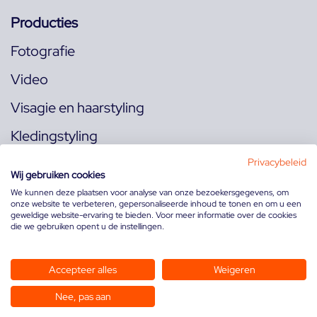
Producties
Fotografie
Video
Visagie en haarstyling
Kledingstyling
Locaties
Privacybeleid
Wij gebruiken cookies
We kunnen deze plaatsen voor analyse van onze bezoekersgegevens, om
onze website te verbeteren, gepersonaliseerde inhoud te tonen en om u een
Volg ons op:
geweldige website-ervaring te bieden. Voor meer informatie over de cookies
die we gebruiken opent u de instellingen.
Accepteer alles
Weigeren
Nee, pas aan