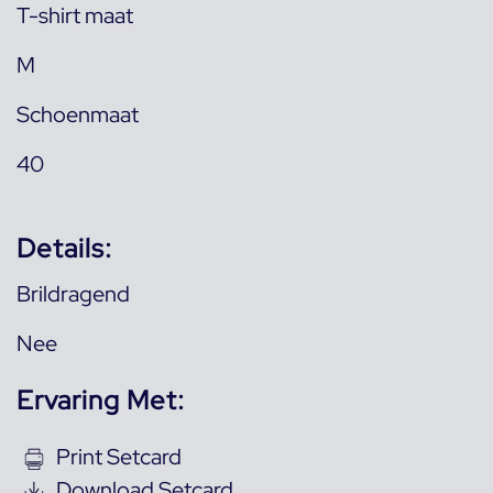
T-shirt maat
M
Schoenmaat
40
Details:
Brildragend
Nee
Ervaring Met:
Print Setcard
Download Setcard