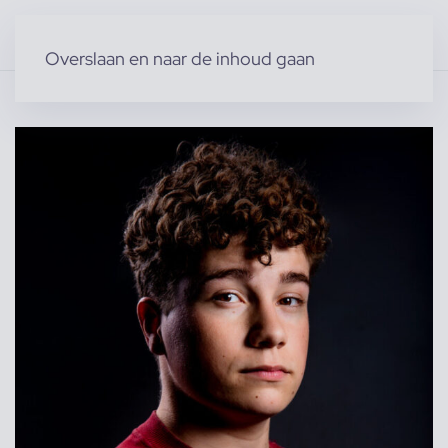
Overslaan en naar de inhoud gaan
Home
»
Producten
»
Modellen
»
Mark S