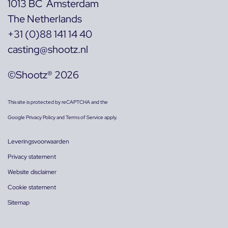
1013 BC Amsterdam
The Netherlands
+31 (0)88 141 14 40
casting@shootz.nl
©Shootz® 2026
This site is protected by reCAPTCHA and the
Google
Privacy Policy
and
Terms of Service
apply.
Leveringsvoorwaarden
Privacy statement
Website disclaimer
Cookie statement
Sitemap