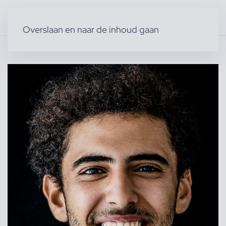
Overslaan en naar de inhoud gaan
Home
»
Producten
»
Modellen
»
Mathius B