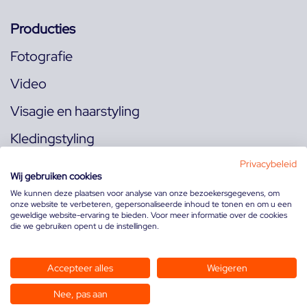
Producties
Fotografie
Video
Visagie en haarstyling
Kledingstyling
Locaties
Privacybeleid
Wij gebruiken cookies
We kunnen deze plaatsen voor analyse van onze bezoekersgegevens, om
onze website te verbeteren, gepersonaliseerde inhoud te tonen en om u een
Volg ons op:
geweldige website-ervaring te bieden. Voor meer informatie over de cookies
die we gebruiken opent u de instellingen.
Accepteer alles
Weigeren
Nee, pas aan