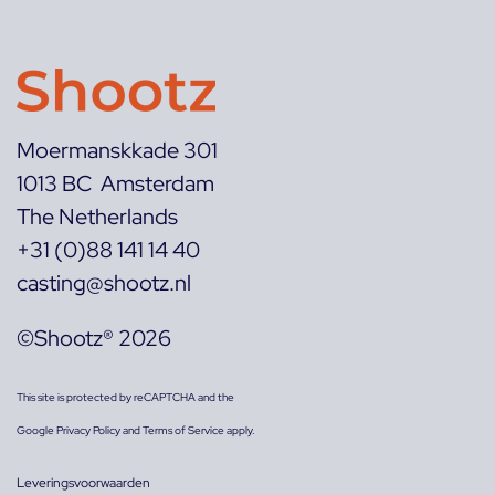
Moermanskkade 301
1013 BC Amsterdam
The Netherlands
+31 (0)88 141 14 40
casting@shootz.nl
©Shootz® 2026
This site is protected by reCAPTCHA and the
Google
Privacy Policy
and
Terms of Service
apply.
Leveringsvoorwaarden