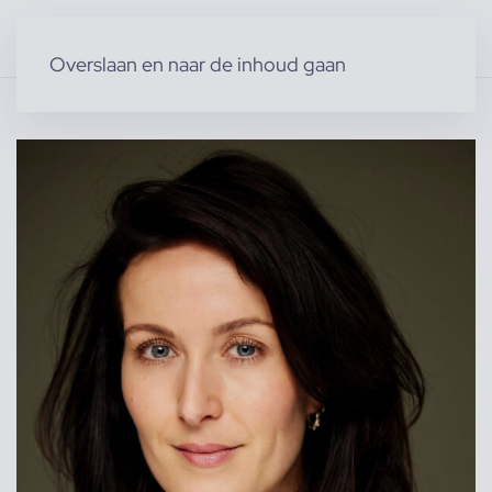
Overslaan en naar de inhoud gaan
Home
»
Producten
»
Modellen
»
Nikita V