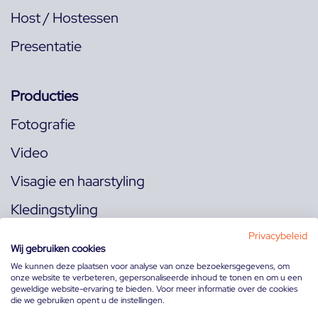
Host / Hostessen
Presentatie
Producties
Fotografie
Video
Visagie en haarstyling
Kledingstyling
Locaties
Privacybeleid
Wij gebruiken cookies
We kunnen deze plaatsen voor analyse van onze bezoekersgegevens, om
onze website te verbeteren, gepersonaliseerde inhoud te tonen en om u een
Volg ons op:
geweldige website-ervaring te bieden. Voor meer informatie over de cookies
die we gebruiken opent u de instellingen.