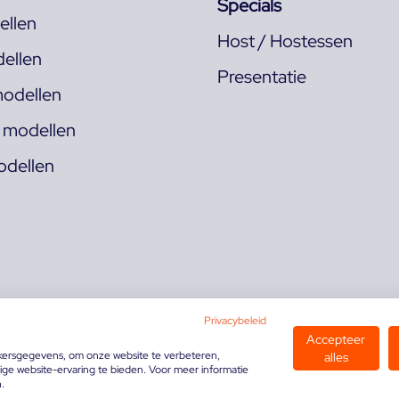
Specials
llen
Host / Hostessen
ellen
Presentatie
odellen
s modellen
odellen
Privacybeleid
Accepteer
kersgegevens, om onze website te verbeteren,
alles
ge website-ervaring te bieden. Voor meer informatie
n.