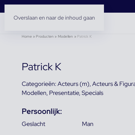
Overslaan en naar de inhoud gaan
Home
»
Producten
»
Modellen
»
Patrick K
Patrick K
Categorieën:
Acteurs (m)
,
Acteurs & Figur
Modellen
,
Presentatie
,
Specials
Persoonlijk:
Geslacht
Man