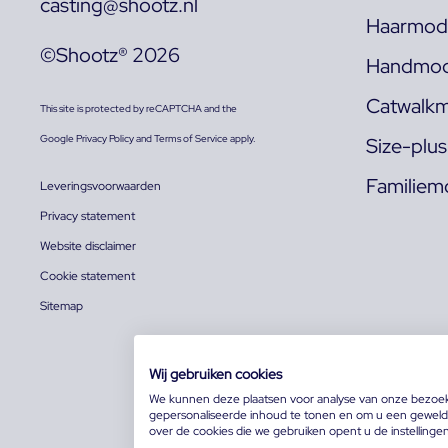
casting@shootz.nl
Haarmode
©Shootz® 2026
Handmod
Catwalkm
This site is protected by reCAPTCHA and the
Google
Privacy Policy
and
Terms of Service
apply.
Size-plu
Familiem
Leveringsvoorwaarden
Privacy statement
Website disclaimer
Cookie statement
Sitemap
Wij gebruiken cookies
We kunnen deze plaatsen voor analyse van onze bezoe
gepersonaliseerde inhoud te tonen en om u een geweldi
over de cookies die we gebruiken opent u de instellinge