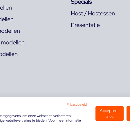
Specials
llen
Host / Hostessen
ellen
Presentatie
odellen
s modellen
odellen
Privacybeleid
Accepteer
kersgegevens, om onze website te verbeteren,
alles
ge website-ervaring te bieden. Voor meer informatie
n.