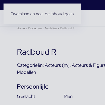
Overslaan en naar de inhoud gaan
Home
»
Producten
»
Modellen
»
Radboud R
Radboud R
Categorieën:
Acteurs (m)
,
Acteurs & Figur
Modellen
Persoonlijk:
Geslacht
Man